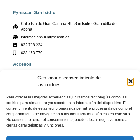
Fyrescan San Isidro
Calle Isla de Gran Canaria, 49. San Isidro. Granadilla de
Abona
informacionsur@fyrescan.es
822 718 224
623 453 770
Accesos
Fyrescan
Gestionar el consentimiento de
Contacto
las cookies
Colocación
Para ofrecer las mejores experiencias, utilizamos tecnologías como las
Aula
cookies para almacenar y/o acceder a la información del dispositivo. El
Noticias
consentimiento de estas tecnologías nos permitirá procesar datos como el
comportamiento de navegación o las identificaciones únicas en este sitio.
No consentir o retirar el consentimiento, puede afectar negativamente a
ciertas características y funciones.
Copyright © 2023 Centro de Formación Fyrescan. Todos los derechos