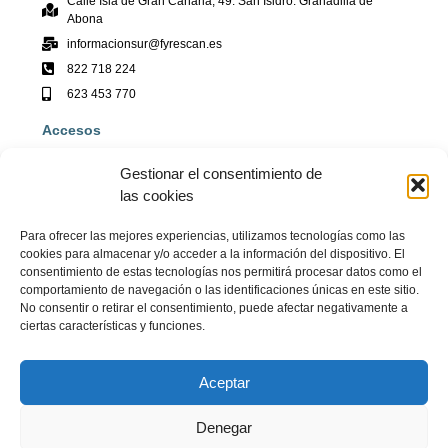
Calle Isla de Gran Canaria, 49. San Isidro. Granadilla de
Abona
informacionsur@fyrescan.es
822 718 224
623 453 770
Accesos
Fyrescan
Gestionar el consentimiento de
Contacto
las cookies
Colocación
Para ofrecer las mejores experiencias, utilizamos tecnologías como las
Aula
cookies para almacenar y/o acceder a la información del dispositivo. El
Noticias
consentimiento de estas tecnologías nos permitirá procesar datos como el
comportamiento de navegación o las identificaciones únicas en este sitio.
No consentir o retirar el consentimiento, puede afectar negativamente a
ciertas características y funciones.
Copyright © 2023 Centro de Formación Fyrescan. Todos los derechos
reservados. Powered by Medialife Digital Support.
Aceptar
FINANCIADO POR LA UNIÓN EUROPEA CON EL PROGRAMA KIT DIGITAL POR LOS
Denegar
FONDOS NEXT GENERATION (EU) DEL MECANISMO DE RECUPERACIÓN Y
RESILIENCIA